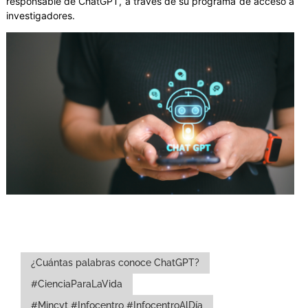
responsable de ChatGPT, a través de su programa de acceso a
investigadores.
¿Cuántas palabras conoce ChatGPT?
#CienciaParaLaVida
#Mincyt #Infocentro #InfocentroAlDía