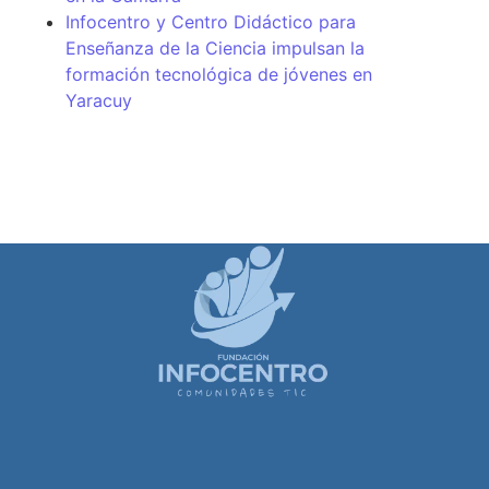
Infocentro y Centro Didáctico para
Enseñanza de la Ciencia impulsan la
formación tecnológica de jóvenes en
Yaracuy