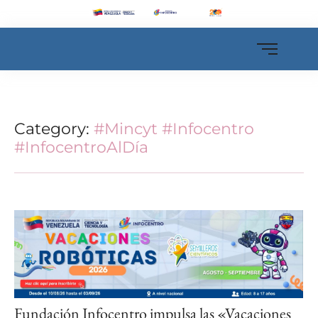
Category:
#Mincyt #Infocentro
#InfocentroAlDía
Fundación Infocentro impulsa las «Vacaciones