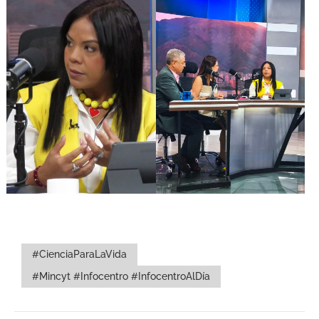
#CienciaParaLaVida
#Mincyt #Infocentro #InfocentroAlDía