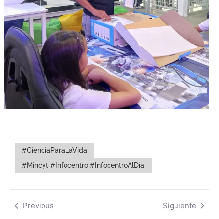
#CienciaParaLaVida
#Mincyt #Infocentro #InfocentroAlDía
Previous
Siguiente