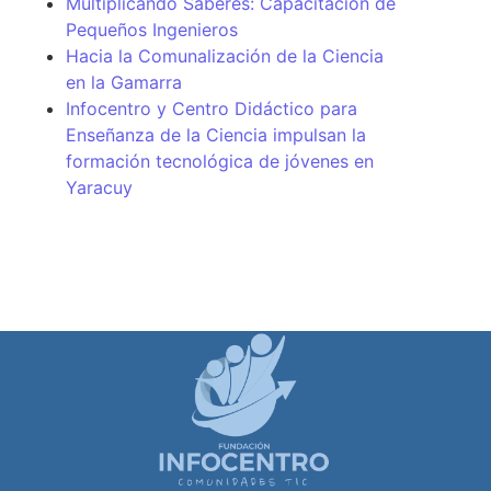
Multiplicando Saberes: Capacitación de
Pequeños Ingenieros
Hacia la Comunalización de la Ciencia
en la Gamarra
Infocentro y Centro Didáctico para
Enseñanza de la Ciencia impulsan la
formación tecnológica de jóvenes en
Yaracuy