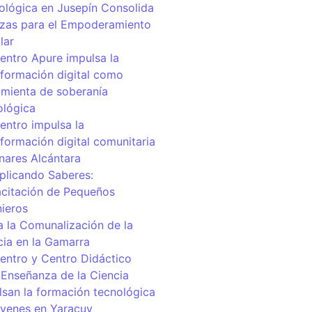
ológica en Jusepín Consolida
nzas para el Empoderamiento
lar
centro Apure impulsa la
sformación digital como
amienta de soberanía
ológica
entro impulsa la
sformación digital comunitaria
inares Alcántara
iplicando Saberes:
citación de Pequeños
nieros
a la Comunalización de la
cia en la Gamarra
centro y Centro Didáctico
 Enseñanza de la Ciencia
lsan la formación tecnológica
óvenes en Yaracuy