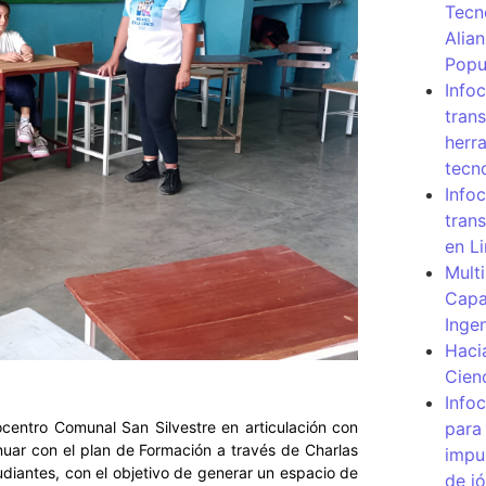
Tecn
Alia
Popu
Info
tran
herr
tecn
Infoc
tran
en L
Mult
Capa
Inge
Haci
Cien
Info
para
ocentro Comunal San Silvestre en articulación con
inuar con el plan de Formación a través de Charlas
impu
udiantes, con el objetivo de generar un espacio de
de j