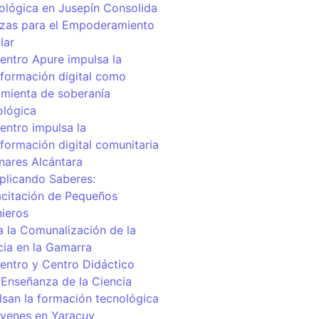
ológica en Jusepín Consolida
nzas para el Empoderamiento
lar
centro Apure impulsa la
sformación digital como
amienta de soberanía
ológica
entro impulsa la
sformación digital comunitaria
inares Alcántara
iplicando Saberes:
citación de Pequeños
nieros
a la Comunalización de la
cia en la Gamarra
centro y Centro Didáctico
 Enseñanza de la Ciencia
lsan la formación tecnológica
óvenes en Yaracuy