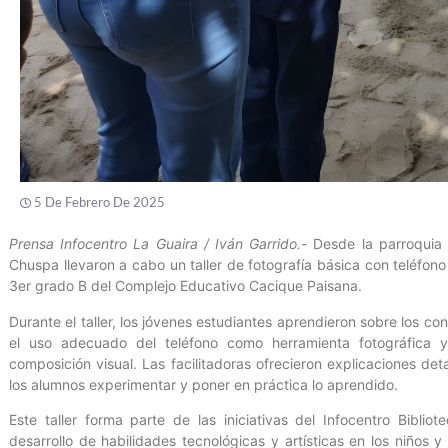
5 De Febrero De 2025
Prensa Infocentro La Guaira / Iván Garrido.-
Desde la parroquia C
Chuspa llevaron a cabo un taller de fotografía básica con teléfono 
3er grado B del Complejo Educativo Cacique Paisana.
Durante el taller, los jóvenes estudiantes aprendieron sobre los c
el uso adecuado del teléfono como herramienta fotográfica y
composición visual. Las facilitadoras ofrecieron explicaciones de
los alumnos experimentar y poner en práctica lo aprendido.
Este taller forma parte de las iniciativas del Infocentro Bibl
desarrollo de habilidades tecnológicas y artísticas en los niños 