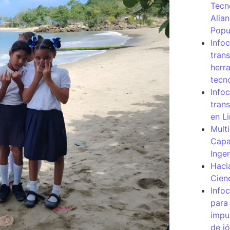
Tecn
Alia
Popu
Info
tran
herr
tecn
Infoc
tran
en L
Mult
Capa
Inge
Haci
Cien
Info
para
impu
de j