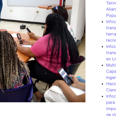
Tecn
Alia
Popu
Info
tran
herr
tecn
Infoc
tran
en L
Mult
Capa
Inge
Haci
Cien
Info
para
impu
de j