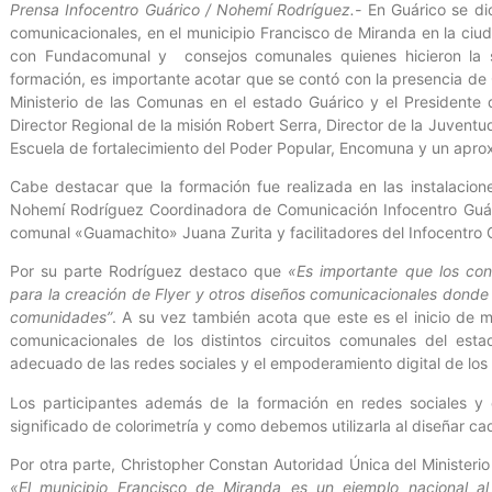
Prensa Infocentro Guárico / Nohemí Rodríguez.-
En Guárico se dic
comunicacionales, en el municipio Francisco de Miranda en la ci
con Fundacomunal y consejos comunales quienes hicieron la sol
formación, es importante acotar que se contó con la presencia d
Ministerio de las Comunas en el estado Guárico y el Presidente
Director Regional de la misión Robert Serra, Director de la Juvent
Escuela de fortalecimiento del Poder Popular, Encomuna y un apr
Cabe destacar que la formación fue realizada en las instalacion
Nohemí Rodríguez Coordinadora de Comunicación Infocentro Guári
comunal «Guamachito» Juana Zurita y facilitadores del Infocentro 
Por su parte Rodríguez destaco que
«Es importante que los cons
para la creación de Flyer y otros diseños comunicacionales donde r
comunidades”
. A su vez también acota que este es el inicio de 
comunicacionales de los distintos circuitos comunales del est
adecuado de las redes sociales y el empoderamiento digital de lo
Los participantes además de la formación en redes sociales y
significado de colorimetría y como debemos utilizarla al diseñar c
Por otra parte, Christopher Constan Autoridad Única del Ministeri
«El municipio Francisco de Miranda es un ejemplo nacional al