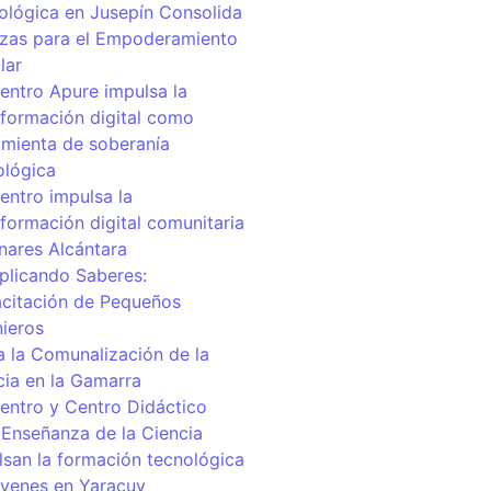
ológica en Jusepín Consolida
nzas para el Empoderamiento
lar
centro Apure impulsa la
sformación digital como
amienta de soberanía
ológica
entro impulsa la
sformación digital comunitaria
inares Alcántara
iplicando Saberes:
citación de Pequeños
nieros
a la Comunalización de la
cia en la Gamarra
centro y Centro Didáctico
 Enseñanza de la Ciencia
lsan la formación tecnológica
óvenes en Yaracuy