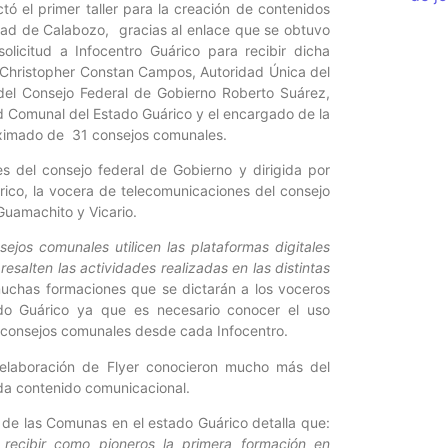
tó el primer taller para la creación de contenidos
udad de Calabozo, gracias al enlace que se obtuvo
icitud a Infocentro Guárico para recibir dicha
e Christopher Constan Campos, Autoridad Única del
 del Consejo Federal de Gobierno Roberto Suárez,
ud Comunal del Estado Guárico y el encargado de la
oximado de 31 consejos comunales.
es del consejo federal de Gobierno y dirigida por
co, la vocera de telecomunicaciones del consejo
Guamachito y Vicario.
ejos comunales utilicen las plataformas digitales
esalten las actividades realizadas en las distintas
muchas formaciones que se dictarán a los voceros
ado Guárico ya que es necesario conocer el uso
s consejos comunales desde cada Infocentro.
 elaboración de Flyer conocieron mucho más del
ada contenido comunicacional.
o de las Comunas en el estado Guárico detalla que:
 recibir como pioneros la primera formación en