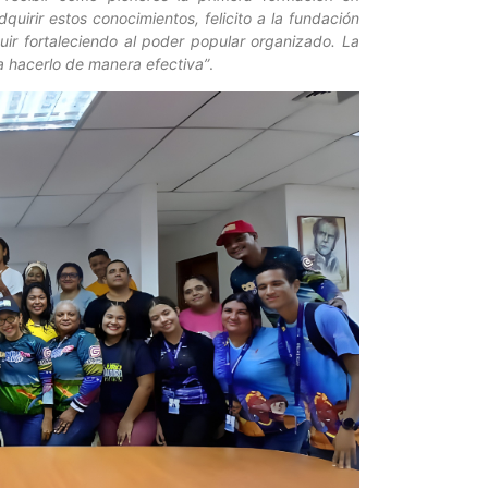
irir estos conocimientos, felicito a la fundación
guir fortaleciendo al poder popular organizado.
La
 a hacerlo de manera efectiva”
.