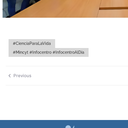
#CienciaParaLaVida
#Mincyt #Infocentro #InfocentroAlDía
Previous