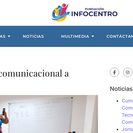
AS
NOTICIAS
MULTIMEDIA
CONTÁCTA
 comunicacional a
Noticias
Cuma
Comu
Tecn
Com
Jorn