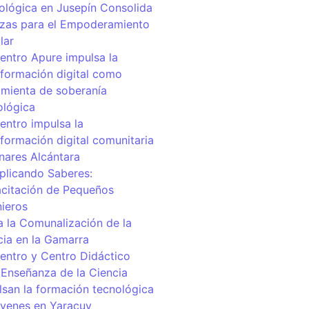
ológica en Jusepín Consolida
nzas para el Empoderamiento
lar
centro Apure impulsa la
sformación digital como
amienta de soberanía
ológica
entro impulsa la
sformación digital comunitaria
inares Alcántara
iplicando Saberes:
citación de Pequeños
nieros
a la Comunalización de la
cia en la Gamarra
centro y Centro Didáctico
 Enseñanza de la Ciencia
lsan la formación tecnológica
óvenes en Yaracuy