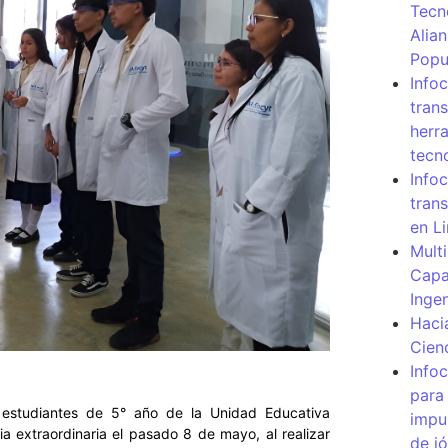
Tecn
Alia
Popu
Info
tran
herr
tecn
Infoc
tran
en L
Mult
Capa
Inge
Haci
Cien
Info
para
studiantes de 5° año de la Unidad Educativa
impu
a extraordinaria el pasado 8 de mayo, al realizar
de j