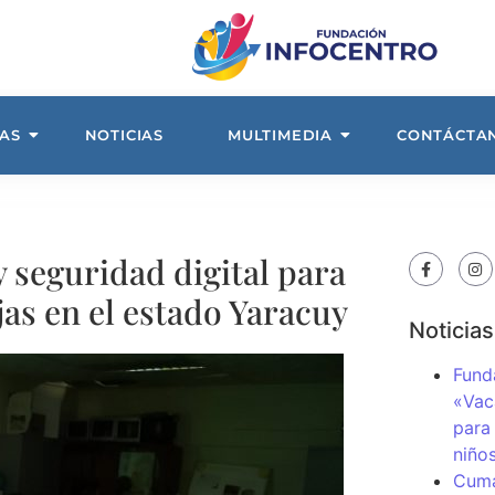
AS
NOTICIAS
MULTIMEDIA
CONTÁCTA
 seguridad digital para
jas en el estado Yaracuy
Noticias
Fund
«Vac
para
niños
Cuma