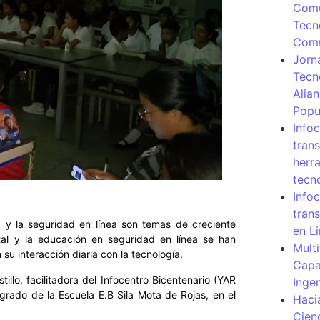
Comu
Tecn
Com
Jorn
Tecn
Alia
Popu
Info
tran
herr
tecn
Infoc
tran
g y la seguridad en línea son temas de creciente
en L
ital y la educación en seguridad en línea se han
Mult
su interacción diaria con la tecnología.
Capa
illo, facilitadora del Infocentro Bicentenario (YAR
Inge
grado de la Escuela E.B Sila Mota de Rojas, en el
Haci
Cien