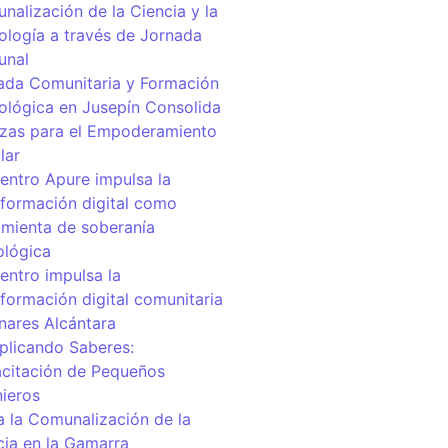
nalización de la Ciencia y la
ología a través de Jornada
unal
ada Comunitaria y Formación
ológica en Jusepín Consolida
nzas para el Empoderamiento
lar
centro Apure impulsa la
sformación digital como
amienta de soberanía
ológica
entro impulsa la
sformación digital comunitaria
inares Alcántara
iplicando Saberes:
citación de Pequeños
nieros
a la Comunalización de la
cia en la Gamarra