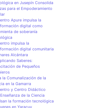
ológica en Jusepín Consolida
nzas para el Empoderamiento
lar
centro Apure impulsa la
sformación digital como
amienta de soberanía
ológica
entro impulsa la
sformación digital comunitaria
inares Alcántara
iplicando Saberes:
citación de Pequeños
nieros
a la Comunalización de la
cia en la Gamarra
centro y Centro Didáctico
 Enseñanza de la Ciencia
lsan la formación tecnológica
óvenes en Yaracuy