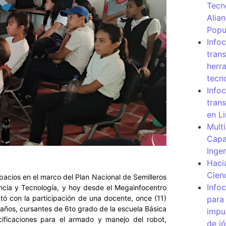
Tecn
Alia
Popu
Info
tran
herr
tecn
Infoc
tran
en L
Mult
Capa
Inge
Haci
Cien
cios en el marco del Plan Nacional de Semilleros
Info
encia y Tecnología, y hoy desde el Megainfocentro
ontó con la participación de una docente, once (11)
para
 años, cursantes de 6to grado de la escuela Básica
impu
cificaciones para el armado y manejo del robot,
de j