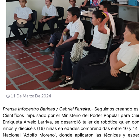
11 De Marzo De 2024
Prensa Infocentro Barinas / Gabriel Ferreira.-
Seguimos creando espa
Científicos impulsado por el Ministerio del Poder Popular para Ci
Enriqueta Arvelo Larriva, se desarrolló taller de robótica quien c
niños y dieciséis (16) niñas en edades comprendidas entre 10 y 14
Nacional “Adolfo Moreno”, donde aplicaron las técnicas y espe