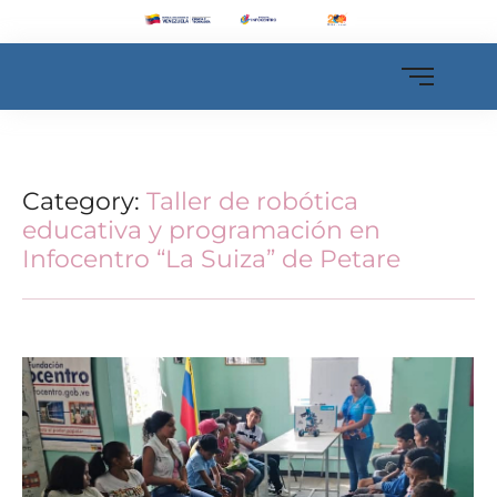
Category:
Taller de robótica
educativa y programación en
Infocentro “La Suiza” de Petare