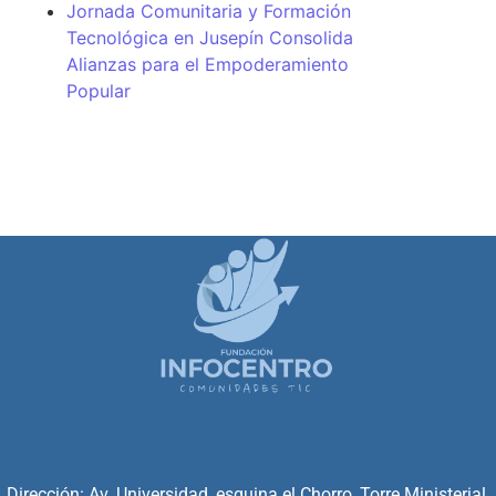
Jornada Comunitaria y Formación
Tecnológica en Jusepín Consolida
Alianzas para el Empoderamiento
Popular
Dirección: Av. Universidad, esquina el Chorro, Torre Ministerial,