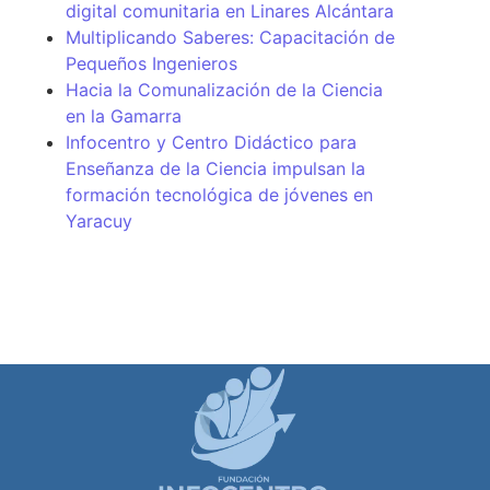
digital comunitaria en Linares Alcántara
Multiplicando Saberes: Capacitación de
Pequeños Ingenieros
Hacia la Comunalización de la Ciencia
en la Gamarra
Infocentro y Centro Didáctico para
Enseñanza de la Ciencia impulsan la
formación tecnológica de jóvenes en
Yaracuy