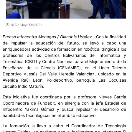
16 De Mayo De 2024
Prensa Infocentro Monagas / Dianubis Urbáez.-
Con la finalidad
de impulsar la educación del futuro, se llevó a cabo una
enriquecedora actividad de formación en robótica, dirigida a los
profesores de los Centros Bolivarianos de Informática y
Telemática (CBIT) y Centro Nacional para el Mejoramiento de la
Enseñanza de la Ciencia (CENAMEC), en el Liceo Talento
Deportivo «Jesús Del Valle Heredia Valencia», ubicado en la
Avenida Raúl Leoni Polideportivo, parroquia Las Cocuizas
circuito Indio Maturín.
Esta iniciativa fue coordinada por la profesora Nieves García
Coordinadora de Fundabit, en sinergia con la jefa Estadal de
Infocentro Yakima Gómez y busca impulsar el desarrollo de
habilidades tecnológicas en el ámbito educativo.
La formación la llevó a cabo el Coordinador de Tecnología
Héctor Chirino, en conjunto con la facilitadora de Infocentro El