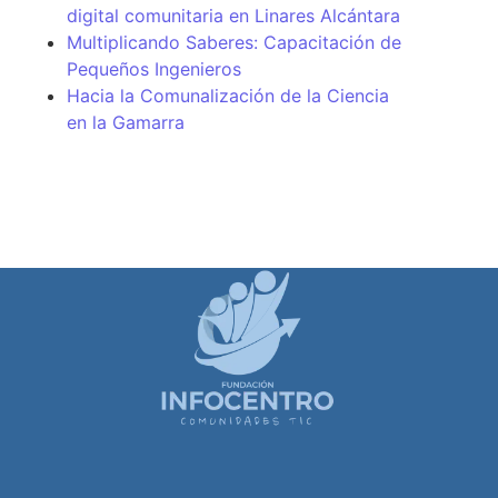
digital comunitaria en Linares Alcántara
Multiplicando Saberes: Capacitación de
Pequeños Ingenieros
Hacia la Comunalización de la Ciencia
en la Gamarra