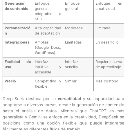
Generación
Enfoque
Enfoque
Enfoque en
de contenido
general,
general
creatividad
adaptable a
SEO
Personalizació
Alta capacidad
Moderada
Limitada
n
de adaptación
Integraciones
Amplias
Limitadas
En desarrollo
(Google Docs,
WordPress)
Facilidad de
Interfaz
Interfaz
Requiere curva
uso
intuitiva y
sencilla
de aprendizaje
accesible
Precio
Competitivo y
Similar
Más costoso
flexible
Deep Seek destaca por su
versatilidad
y su capacidad para
adaptarse a diversas tareas, desde la generación de contenido
hasta el análisis de datos. Mientras que ChatGPT es más
generalista y Gemini se enfoca en la creatividad, DeepSeek se
posiciona como una opción flexible que puede integrarse
fácilmente en diferentes flujos de trabajo.