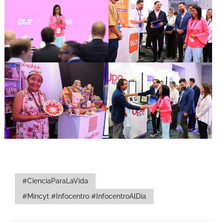
#CienciaParaLaVida
#Mincyt #Infocentro #InfocentroAlDía