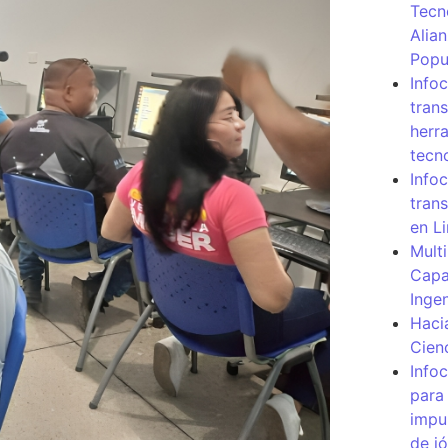
Tecn
Alia
Popu
Info
tran
herr
tecn
Infoc
tran
en L
Mult
Capa
Inge
Haci
Cien
Info
para
impu
de j