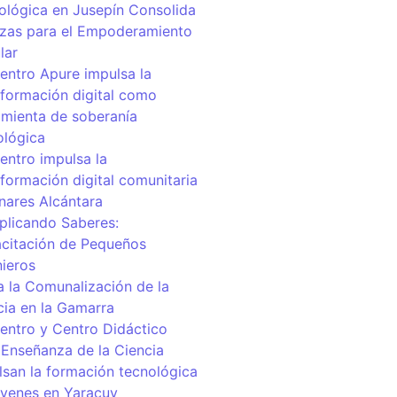
ológica en Jusepín Consolida
nzas para el Empoderamiento
lar
centro Apure impulsa la
sformación digital como
amienta de soberanía
ológica
entro impulsa la
sformación digital comunitaria
inares Alcántara
iplicando Saberes:
citación de Pequeños
nieros
a la Comunalización de la
cia en la Gamarra
centro y Centro Didáctico
 Enseñanza de la Ciencia
lsan la formación tecnológica
óvenes en Yaracuy