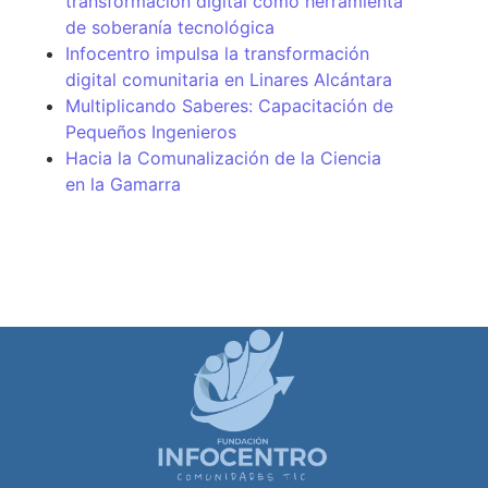
transformación digital como herramienta
de soberanía tecnológica
Infocentro impulsa la transformación
digital comunitaria en Linares Alcántara
Multiplicando Saberes: Capacitación de
Pequeños Ingenieros
Hacia la Comunalización de la Ciencia
en la Gamarra