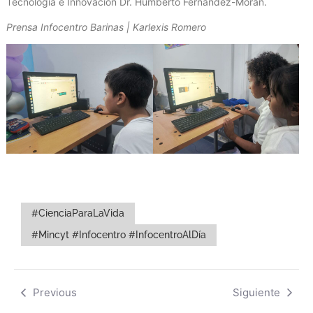
Tecnología e Innovación Dr. Humberto Fernández-Morán.
Prensa Infocentro Barinas | Karlexis Romero
#CienciaParaLaVida
#Mincyt #Infocentro #InfocentroAlDía
Previous
Siguiente