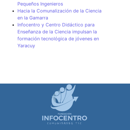
Pequeños Ingenieros
Hacia la Comunalización de la Ciencia
en la Gamarra
Infocentro y Centro Didáctico para
Enseñanza de la Ciencia impulsan la
formación tecnológica de jóvenes en
Yaracuy