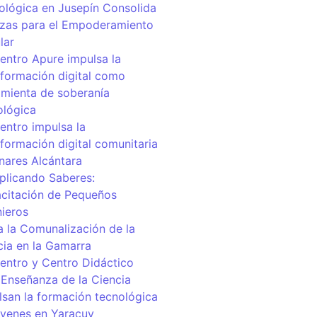
ológica en Jusepín Consolida
nzas para el Empoderamiento
lar
centro Apure impulsa la
sformación digital como
amienta de soberanía
ológica
entro impulsa la
sformación digital comunitaria
inares Alcántara
iplicando Saberes:
citación de Pequeños
nieros
a la Comunalización de la
cia en la Gamarra
centro y Centro Didáctico
 Enseñanza de la Ciencia
lsan la formación tecnológica
óvenes en Yaracuy