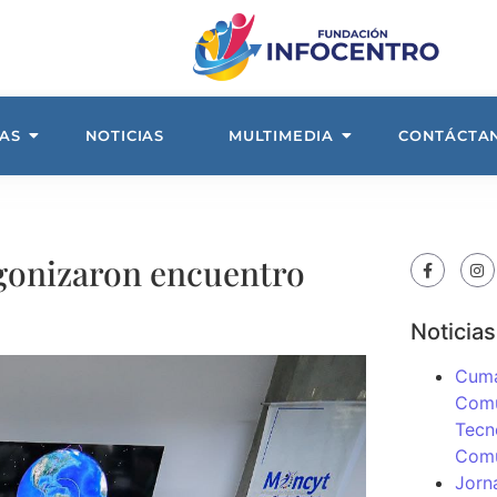
AS
NOTICIAS
MULTIMEDIA
CONTÁCTA
agonizaron encuentro
Noticias
Cuma
Comu
Tecn
Com
Jorn