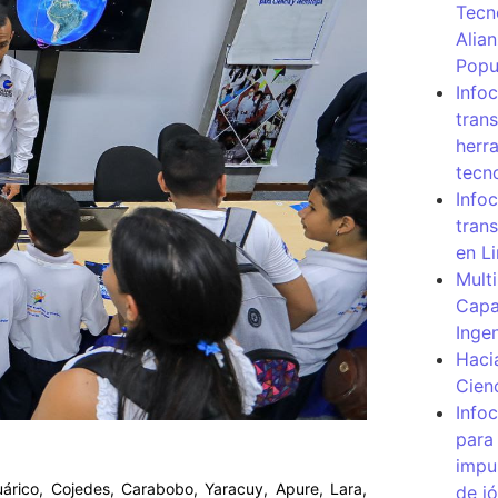
Tecn
Alia
Popu
Info
tran
herr
tecn
Infoc
tran
en L
Mult
Capa
Inge
Haci
Cien
Info
para
impu
árico, Cojedes, Carabobo, Yaracuy, Apure, Lara,
de j