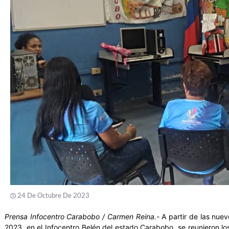
24 De Octubre De 2023
Prensa Infocentro Carabobo / Carmen Reina.-
A partir de las nue
2023, en el Infocentro Belén del estado Carabobo, se reunieron los