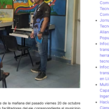
Comu
Tecn
Com
Jorn
Tecn
Alia
Popu
Info
tran
herr
tecn
Infoc
tran
en L
Mult
Capa
Inge
Haci
ve de la mañana del pasado viernes 20 de octubre
Cien
 facilitadores del eje correspondiente al municipio