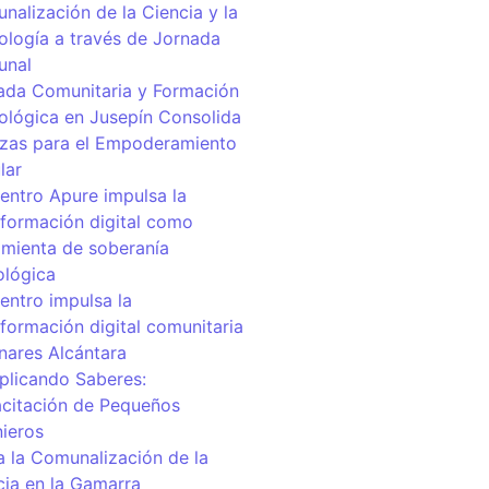
nalización de la Ciencia y la
ología a través de Jornada
unal
ada Comunitaria y Formación
ológica en Jusepín Consolida
nzas para el Empoderamiento
lar
centro Apure impulsa la
sformación digital como
amienta de soberanía
ológica
entro impulsa la
sformación digital comunitaria
inares Alcántara
iplicando Saberes:
citación de Pequeños
nieros
a la Comunalización de la
cia en la Gamarra