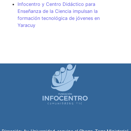
Infocentro y Centro Didáctico para
Enseñanza de la Ciencia impulsan la
formación tecnológica de jóvenes en
Yaracuy