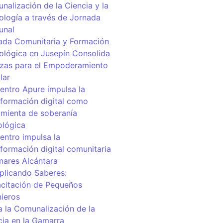
nalización de la Ciencia y la
ología a través de Jornada
unal
ada Comunitaria y Formación
ológica en Jusepín Consolida
nzas para el Empoderamiento
lar
centro Apure impulsa la
sformación digital como
amienta de soberanía
ológica
entro impulsa la
sformación digital comunitaria
inares Alcántara
iplicando Saberes:
citación de Pequeños
nieros
a la Comunalización de la
cia en la Gamarra