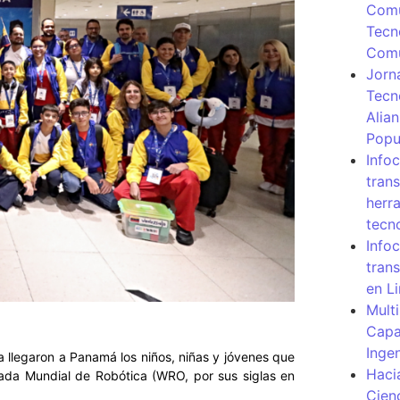
Comu
Tecn
Com
Jorn
Tecn
Alia
Popu
Info
tran
herr
tecn
Infoc
tran
en L
Mult
Capa
Inge
a llegaron a Panamá los niños, niñas y jóvenes que
Haci
iada Mundial de Robótica (WRO, por sus siglas en
Cien