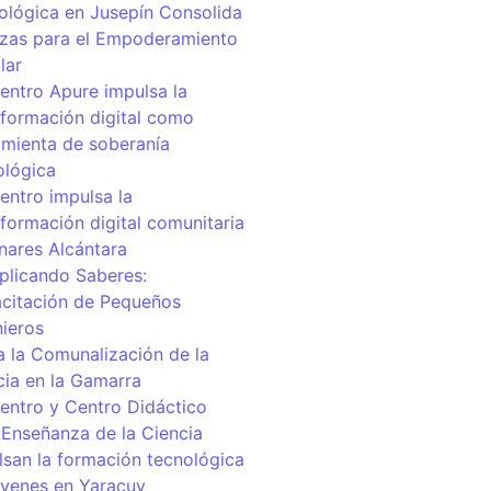
ológica en Jusepín Consolida
nzas para el Empoderamiento
lar
centro Apure impulsa la
sformación digital como
amienta de soberanía
ológica
entro impulsa la
sformación digital comunitaria
inares Alcántara
iplicando Saberes:
citación de Pequeños
nieros
a la Comunalización de la
cia en la Gamarra
centro y Centro Didáctico
 Enseñanza de la Ciencia
lsan la formación tecnológica
óvenes en Yaracuy