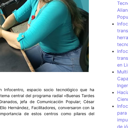
Tecn
Alia
Popu
Info
tran
herr
tecn
Infoc
tran
en L
Mult
Capa
Inge
 Infocentro, espacio socio tecnológico que ha
Haci
 tema central del programa radial «Buenas Tardes
Cien
Granados, jefa de Comunicación Popular; César
Info
Elio Hernández, Facilitadores, conversaron con la
para
mportancia de estos centros como pilares del
impu
de j