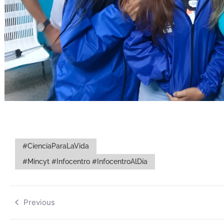
#CienciaParaLaVida
#Mincyt #Infocentro #InfocentroAlDía
Previous