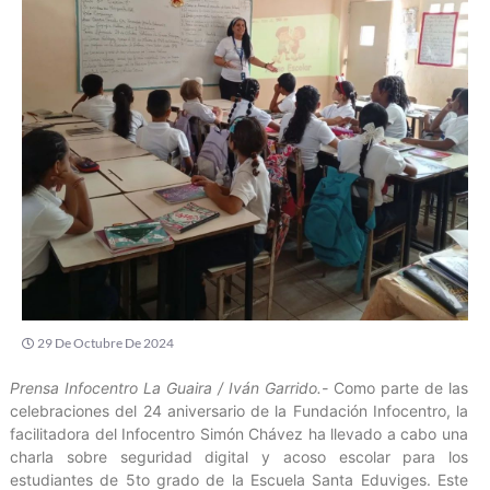
29 De Octubre De 2024
Prensa Infocentro La Guaira / Iván Garrido.-
Como parte de las
celebraciones del 24 aniversario de la Fundación Infocentro, la
facilitadora del Infocentro Simón Chávez ha llevado a cabo una
charla sobre seguridad digital y acoso escolar para los
estudiantes de 5to grado de la Escuela Santa Eduviges. Este