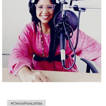
#CienciaParaLaVida