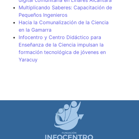
digital comunitaria en Linares Alcántara
Multiplicando Saberes: Capacitación de
Pequeños Ingenieros
Hacia la Comunalización de la Ciencia
en la Gamarra
Infocentro y Centro Didáctico para
Enseñanza de la Ciencia impulsan la
formación tecnológica de jóvenes en
Yaracuy