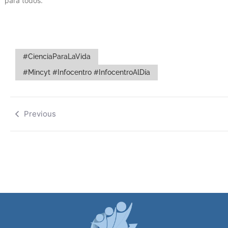
para todos.
#CienciaParaLaVida
#Mincyt #Infocentro #InfocentroAlDía
Previous