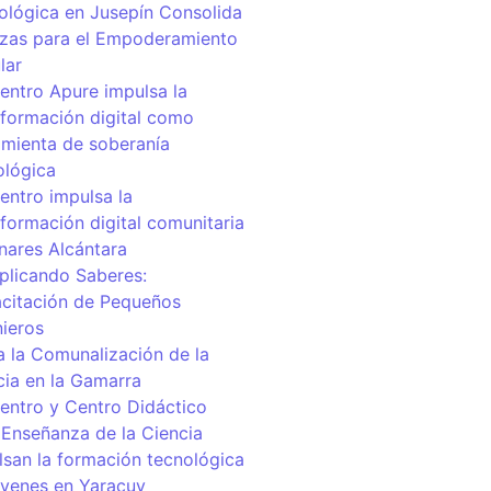
ológica en Jusepín Consolida
nzas para el Empoderamiento
lar
centro Apure impulsa la
sformación digital como
amienta de soberanía
ológica
entro impulsa la
sformación digital comunitaria
inares Alcántara
iplicando Saberes:
citación de Pequeños
nieros
a la Comunalización de la
cia en la Gamarra
centro y Centro Didáctico
 Enseñanza de la Ciencia
lsan la formación tecnológica
óvenes en Yaracuy