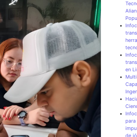
Tecn
Alia
Popu
Info
tran
herr
tecn
Infoc
tran
en L
Mult
Capa
Inge
Haci
Cien
Info
para
impu
de j