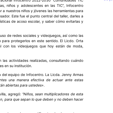
Nacional Infocentro 2022-2030 “Comunidades TIC
ñas, niños y adolescentes en las TIC”, Infocentro
 a nuestros niños y jóvenes las herramientas para
dor. Este fue el punto central del taller, darles a
ísticas de acoso escolar, y saber cómo evitarlas y
uso de redes sociales y videojuegos, así como las
 para protegerlos en este sentido. El Licdo. Orta
al con los videojuegos que hoy están de moda,
 las actividades realizadas, consultando cuándo
s en su institución.
a del equipo de Infocentro. La Licda. Jenny Armas
iantes una manera efectiva de actuar ante estas
stán abiertas para ustedes»
.
illa, agregó:
“Niños, sean multiplicadores de esta
tan, para que sepan lo que deben y no deben hacer