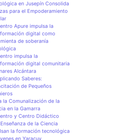
ológica en Jusepín Consolida
nzas para el Empoderamiento
lar
centro Apure impulsa la
sformación digital como
amienta de soberanía
ológica
entro impulsa la
sformación digital comunitaria
inares Alcántara
iplicando Saberes:
citación de Pequeños
nieros
a la Comunalización de la
cia en la Gamarra
centro y Centro Didáctico
 Enseñanza de la Ciencia
lsan la formación tecnológica
óvenes en Yaracuy