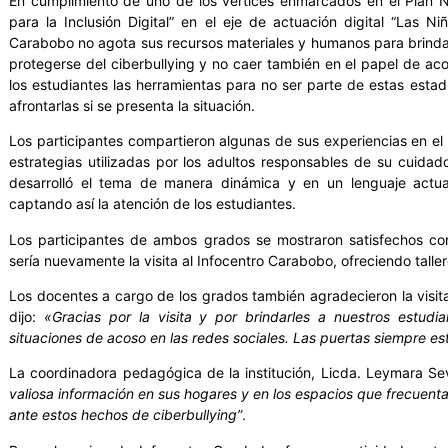
En cumplimiento de uno de los vértices enmarcados en el Plan 
para la Inclusión Digital” en el eje de actuación digital “Las Ni
Carabobo no agota sus recursos materiales y humanos para brindar
protegerse del ciberbullying y no caer también en el papel de acosa
los estudiantes las herramientas para no ser parte de estas estad
afrontarlas si se presenta la situación.
Los participantes compartieron algunas de sus experiencias en el 
estrategias utilizadas por los adultos responsables de su cuidado
desarrolló el tema de manera dinámica y en un lenguaje actu
captando así la atención de los estudiantes.
Los participantes de ambos grados se mostraron satisfechos con
sería nuevamente la visita al Infocentro Carabobo, ofreciendo tallere
Los docentes a cargo de los grados también agradecieron la visit
dijo:
«Gracias por la visita y por brindarles a nuestros estud
situaciones de acoso en las redes sociales. Las puertas siempre e
La coordinadora pedagógica de la institución, Licda. Leymara Sev
valiosa información en sus hogares y en los espacios que frecuen
ante estos hechos de ciberbullying”
.