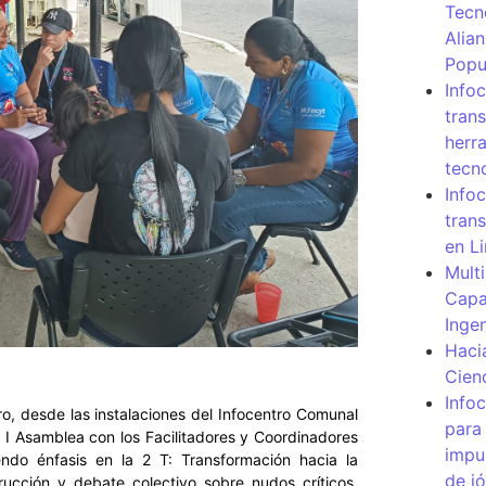
Tecn
Alia
Popu
Info
tran
herr
tecn
Infoc
tran
en L
Mult
Capa
Inge
Haci
Cien
Info
, desde las instalaciones del Infocentro Comunal
para
bo I Asamblea con los Facilitadores y Coordinadores
impu
ndo énfasis en la 2 T: Transformación hacia la
de j
ucción y debate colectivo sobre nudos críticos,