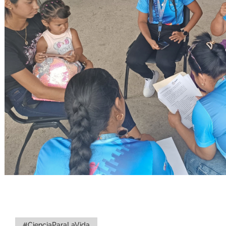
#CienciaParaLaVida