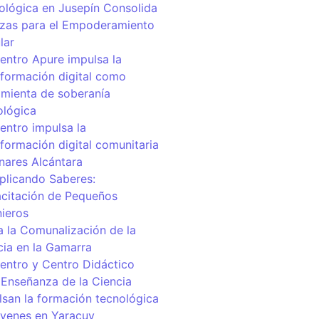
ológica en Jusepín Consolida
nzas para el Empoderamiento
lar
centro Apure impulsa la
sformación digital como
amienta de soberanía
ológica
entro impulsa la
sformación digital comunitaria
inares Alcántara
iplicando Saberes:
citación de Pequeños
nieros
a la Comunalización de la
cia en la Gamarra
centro y Centro Didáctico
 Enseñanza de la Ciencia
lsan la formación tecnológica
óvenes en Yaracuy