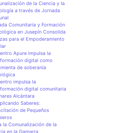
nalización de la Ciencia y la
ología a través de Jornada
unal
ada Comunitaria y Formación
ológica en Jusepín Consolida
nzas para el Empoderamiento
lar
centro Apure impulsa la
sformación digital como
amienta de soberanía
ológica
entro impulsa la
sformación digital comunitaria
inares Alcántara
iplicando Saberes:
citación de Pequeños
nieros
a la Comunalización de la
cia en la Gamarra