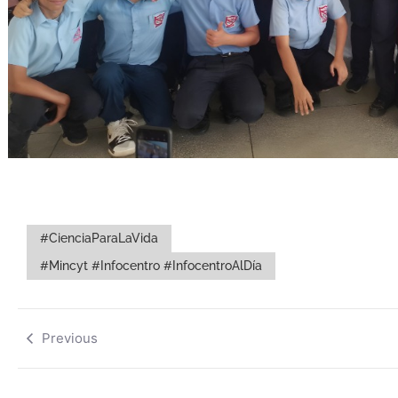
#CienciaParaLaVida
#Mincyt #Infocentro #InfocentroAlDía
Previous