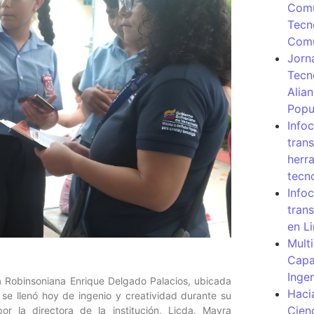
Comu
Tecn
Com
Jorn
Tecn
Alia
Popu
Info
tran
herr
tecn
Infoc
tran
en L
Mult
Capa
Inge
a Robinsoniana Enrique Delgado Palacios, ubicada
Haci
 se llenó hoy de ingenio y creatividad durante su
Cien
por la directora de la institución, Licda. Mayra