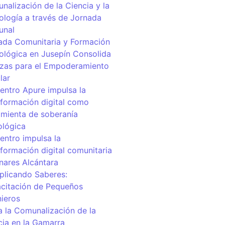
nalización de la Ciencia y la
ología a través de Jornada
unal
ada Comunitaria y Formación
ológica en Jusepín Consolida
nzas para el Empoderamiento
lar
centro Apure impulsa la
sformación digital como
amienta de soberanía
ológica
entro impulsa la
sformación digital comunitaria
inares Alcántara
iplicando Saberes:
citación de Pequeños
nieros
a la Comunalización de la
cia en la Gamarra