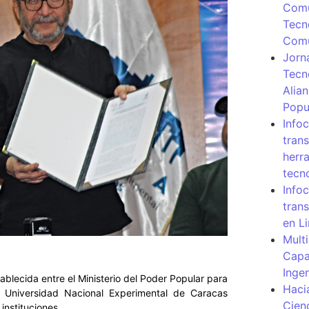
Comu
Tecn
Com
Jorn
Tecn
Alia
Popu
Info
tran
herr
tecn
Infoc
tran
en L
Mult
Capa
Inge
ablecida entre el Ministerio del Poder Popular para
Haci
a Universidad Nacional Experimental de Caracas
Cien
instituciones.