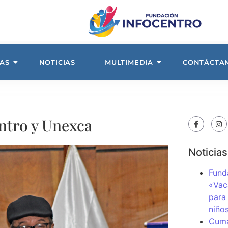
AS
NOTICIAS
MULTIMEDIA
CONTÁCTA
ntro y Unexca
Noticias
Fund
«Vac
para
niños
Cuma