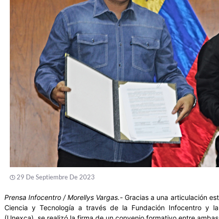
29 De Septiembre De 2023
Prensa Infocentro / Morellys Vargas.-
Gracias a una articulación est
Ciencia y Tecnología a través de la Fundación Infocentro y l
(Unexca), se realizó la firma de un convenio formativo entre ambas 