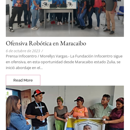
Ofensiva Robótica en Maracaibo
6 de octubre de 2023
/
Prensa Infocentro / Morellys Vargas.- La Fundación Infocentro sigue
en ofensiva, en esta oportunidad desde Maracaibo estado Zulia, se
inició abordaje en el...
Read More