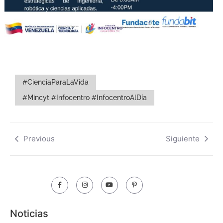
#CienciaParaLaVida
#Mincyt #Infocentro #InfocentroAlDía
Previous
Siguiente
Noticias