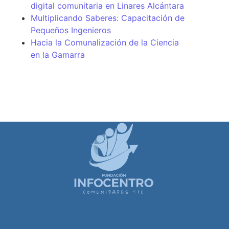
digital comunitaria en Linares Alcántara
Multiplicando Saberes: Capacitación de
Pequeños Ingenieros
Hacia la Comunalización de la Ciencia
en la Gamarra