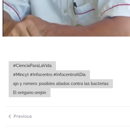
#CienciaParaLaVida
#Mincyt #Infocentro #InfocentroAlDía
ajo y romero: posibles aliados contra las bacterias
El orégano orejón
Previous