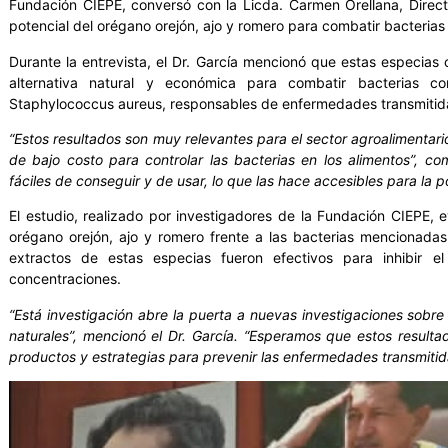
Fundación CIEPE, conversó con la Licda. Carmen Orellana, Direct
potencial del orégano orejón, ajo y romero para combatir bacteria
Durante la entrevista, el Dr. García mencionó que estas especia
alternativa natural y económica para combatir bacterias com
Staphylococcus aureus, responsables de enfermedades transmitida
“Estos resultados son muy relevantes para el sector agroalimentario
de bajo costo para controlar las bacterias en los alimentos”, c
fáciles de conseguir y de usar, lo que las hace accesibles para la 
El estudio, realizado por investigadores de la Fundación CIEPE, e
orégano orejón, ajo y romero frente a las bacterias mencionadas
extractos de estas especias fueron efectivos para inhibir el
concentraciones.
“Está investigación abre la puerta a nuevas investigaciones sobr
naturales”, mencionó el Dr. García. “Esperamos que estos resulta
productos y estrategias para prevenir las enfermedades transmitida