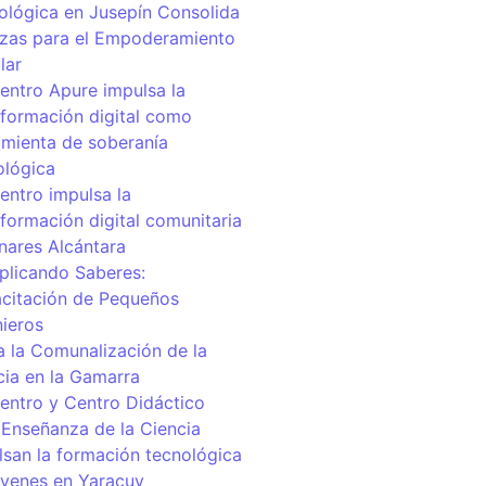
ológica en Jusepín Consolida
nzas para el Empoderamiento
lar
centro Apure impulsa la
sformación digital como
amienta de soberanía
ológica
entro impulsa la
sformación digital comunitaria
inares Alcántara
iplicando Saberes:
citación de Pequeños
nieros
a la Comunalización de la
cia en la Gamarra
centro y Centro Didáctico
 Enseñanza de la Ciencia
lsan la formación tecnológica
óvenes en Yaracuy