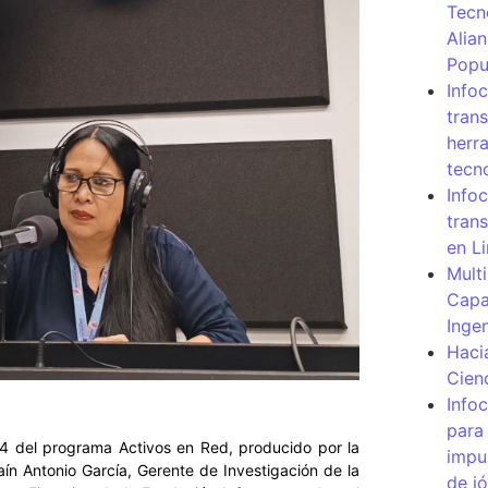
Tecn
Alia
Popu
Info
tran
herr
tecn
Infoc
tran
en L
Mult
Capa
Inge
Haci
Cien
Info
para
4 del programa Activos en Red, producido por la
impu
raín Antonio García, Gerente de Investigación de la
de j