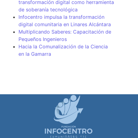
transformación digital como herramienta
de soberanía tecnológica
Infocentro impulsa la transformación
digital comunitaria en Linares Alcántara
Multiplicando Saberes: Capacitación de
Pequeños Ingenieros
Hacia la Comunalización de la Ciencia
en la Gamarra