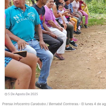
5 De Agosto De 2025
Prensa Infocentro Carabobo / Bernabé Contreras.-
El lunes 4 de ag