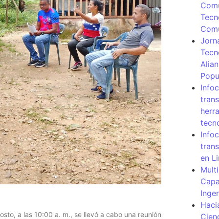
Comu
Tecn
Com
Jorn
Tecn
Alia
Popu
Info
tran
herr
tecn
Infoc
tran
en L
Mult
Capa
Inge
Haci
osto, a las 10:00 a. m., se llevó a cabo una reunión
Cien