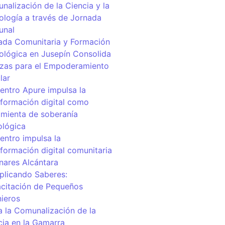
nalización de la Ciencia y la
ología a través de Jornada
unal
ada Comunitaria y Formación
ológica en Jusepín Consolida
nzas para el Empoderamiento
lar
centro Apure impulsa la
sformación digital como
amienta de soberanía
ológica
entro impulsa la
sformación digital comunitaria
inares Alcántara
iplicando Saberes:
citación de Pequeños
nieros
a la Comunalización de la
cia en la Gamarra