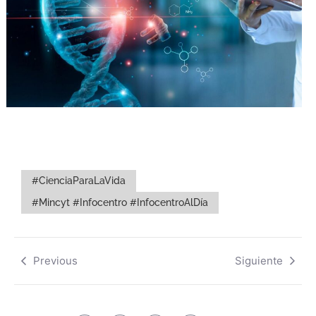
#CienciaParaLaVida
#Mincyt #Infocentro #InfocentroAlDía
Previous
Siguiente