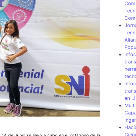
Comu
Tecn
Com
Jorn
Tecn
Alia
Popu
Info
tran
herr
tecn
Infoc
tran
en L
Mult
Capa
Inge
Haci
Cien
 14 de Junio se llevo a cabo en el octágono de la