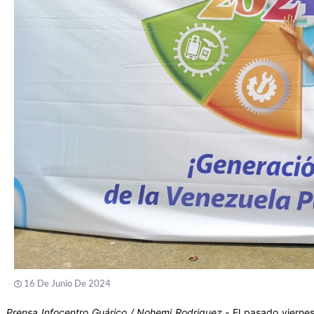
16 De Junio De 2024
Prensa Infocentro Guárico / Nohemi Rodriguez.-
El pasado viernes