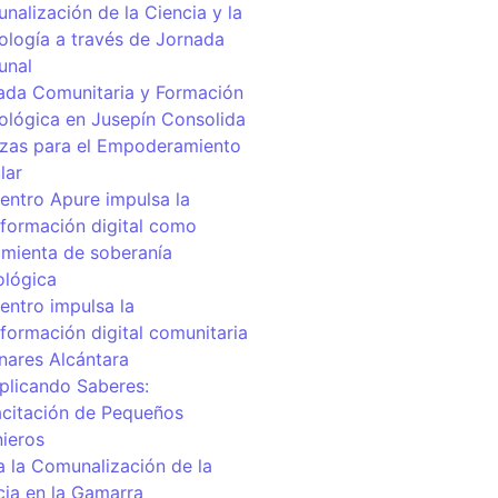
nalización de la Ciencia y la
ología a través de Jornada
unal
ada Comunitaria y Formación
ológica en Jusepín Consolida
nzas para el Empoderamiento
lar
centro Apure impulsa la
sformación digital como
amienta de soberanía
ológica
entro impulsa la
sformación digital comunitaria
inares Alcántara
iplicando Saberes:
citación de Pequeños
nieros
a la Comunalización de la
cia en la Gamarra