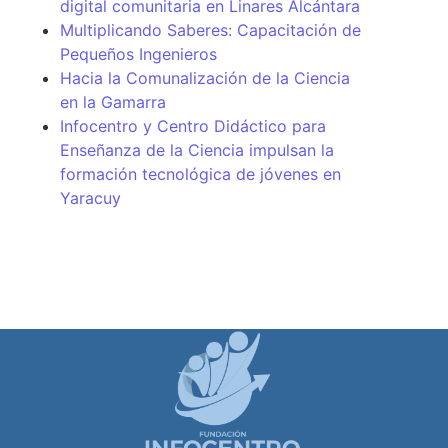
digital comunitaria en Linares Alcántara
Multiplicando Saberes: Capacitación de
Pequeños Ingenieros
Hacia la Comunalización de la Ciencia
en la Gamarra
Infocentro y Centro Didáctico para
Enseñanza de la Ciencia impulsan la
formación tecnológica de jóvenes en
Yaracuy