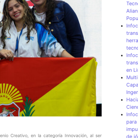
Tecn
Alia
Popu
Info
tran
herr
tecn
Infoc
tran
en L
Mult
Capa
Inge
Haci
Cien
Info
para
impu
nio Creativo, en la categoría Innovación, al ser
de j