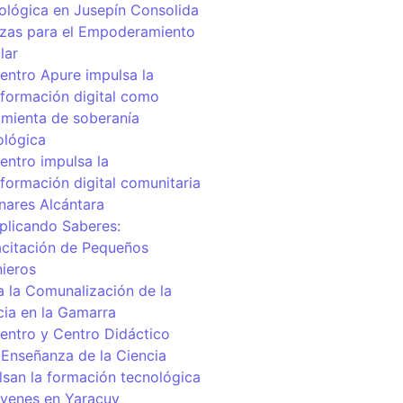
ológica en Jusepín Consolida
nzas para el Empoderamiento
lar
centro Apure impulsa la
sformación digital como
amienta de soberanía
ológica
entro impulsa la
sformación digital comunitaria
inares Alcántara
iplicando Saberes:
citación de Pequeños
nieros
a la Comunalización de la
cia en la Gamarra
centro y Centro Didáctico
 Enseñanza de la Ciencia
lsan la formación tecnológica
óvenes en Yaracuy