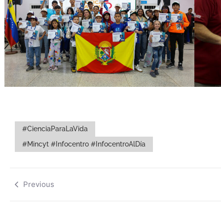
#CienciaParaLaVida
#Mincyt #Infocentro #InfocentroAlDía
Previous