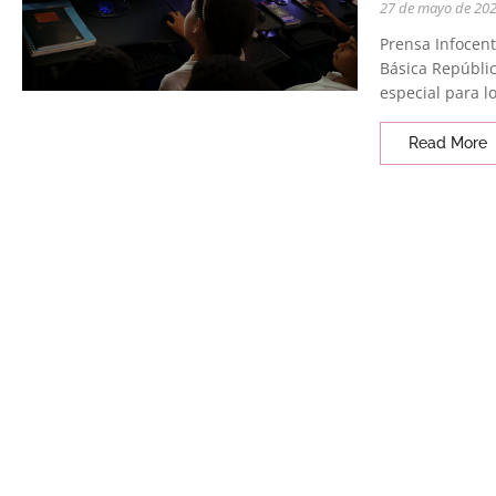
27 de mayo de 20
Prensa Infocent
Básica Repúblic
especial para l
Read More