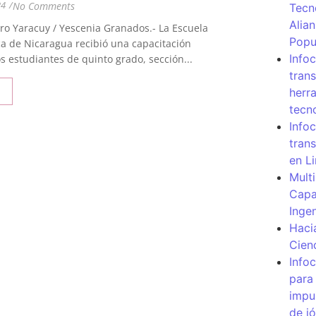
24
/
No Comments
Tecn
Alia
ro Yaracuy / Yescenia Granados.- La Escuela
Popu
a de Nicaragua recibió una capacitación
Info
os estudiantes de quinto grado, sección...
tran
herr
tecn
Infoc
tran
en L
Mult
Capa
Inge
Haci
Cien
Info
para
impu
de j