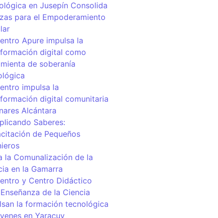
ológica en Jusepín Consolida
nzas para el Empoderamiento
lar
centro Apure impulsa la
sformación digital como
amienta de soberanía
ológica
entro impulsa la
sformación digital comunitaria
inares Alcántara
iplicando Saberes:
citación de Pequeños
nieros
a la Comunalización de la
cia en la Gamarra
centro y Centro Didáctico
 Enseñanza de la Ciencia
lsan la formación tecnológica
óvenes en Yaracuy