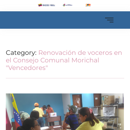
Category:
Renovación de voceros en
el Consejo Comunal Morichal
"Vencedores"