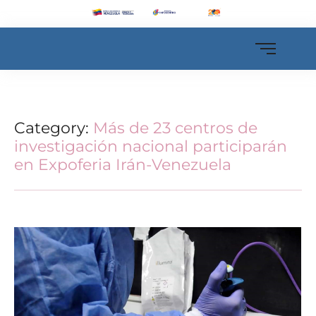
Category:
Más de 23 centros de
investigación nacional participarán
en Expoferia Irán-Venezuela