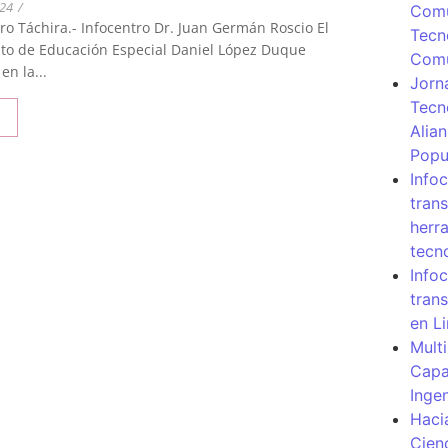
024
/
Comu
ro Táchira.- Infocentro Dr. Juan Germán Roscio El
Tecn
ituto de Educación Especial Daniel López Duque
Com
en la...
Jorn
Tecn
Alia
Popu
Info
tran
herr
tecn
Infoc
tran
en L
Mult
Capa
Inge
Haci
Cien