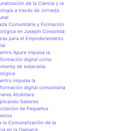
nalización de la Ciencia y la
ología a través de Jornada
unal
ada Comunitaria y Formación
ológica en Jusepín Consolida
nzas para el Empoderamiento
lar
centro Apure impulsa la
sformación digital como
amienta de soberanía
ológica
entro impulsa la
sformación digital comunitaria
inares Alcántara
iplicando Saberes:
citación de Pequeños
nieros
a la Comunalización de la
cia en la Gamarra