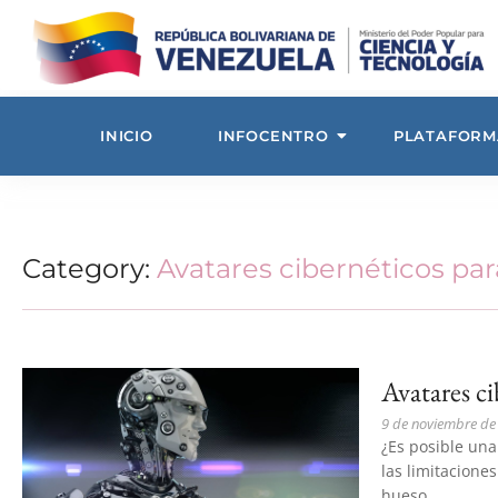
INICIO
INFOCENTRO
PLATAFORM
Category:
Avatares cibernéticos pa
Avatares ci
9 de noviembre de
¿Es posible una
las limitacione
hueso...