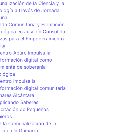
nalización de la Ciencia y la
ología a través de Jornada
unal
ada Comunitaria y Formación
ológica en Jusepín Consolida
nzas para el Empoderamiento
lar
centro Apure impulsa la
sformación digital como
amienta de soberanía
ológica
entro impulsa la
sformación digital comunitaria
inares Alcántara
iplicando Saberes:
citación de Pequeños
nieros
a la Comunalización de la
cia en la Gamarra