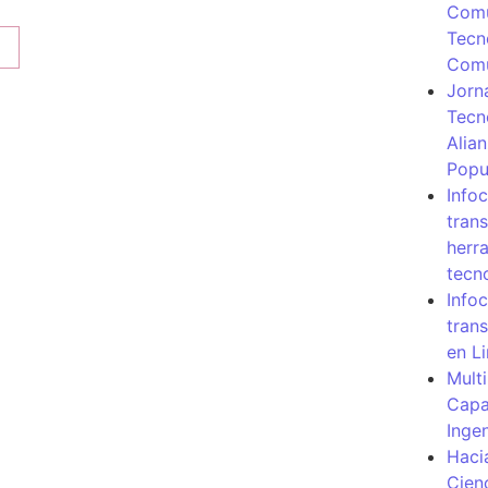
Comu
Tecn
Com
Jorn
Tecn
Alia
Popu
Info
tran
herr
tecn
Infoc
tran
en L
Mult
Capa
Inge
Haci
Cien