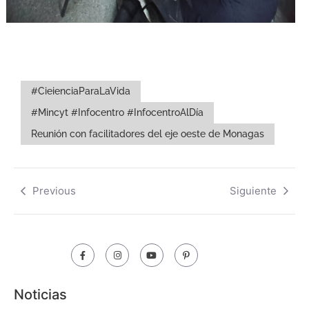
#CieienciaParaLaVida
#Mincyt #Infocentro #InfocentroAlDía
Reunión con facilitadores del eje oeste de Monagas
Previous
Siguiente
Noticias